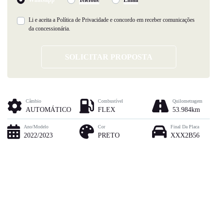
Li e aceita a
Política de Privacidade
e concordo em receber comunicações
da concessionária.
SOLICITAR PROPOSTA
Câmbio
Combustível
Quilometragem
AUTOMÁTICO
FLEX
53.984km
Ano/Modelo
Cor
Final Da Placa
2022/2023
PRETO
XXX2B56