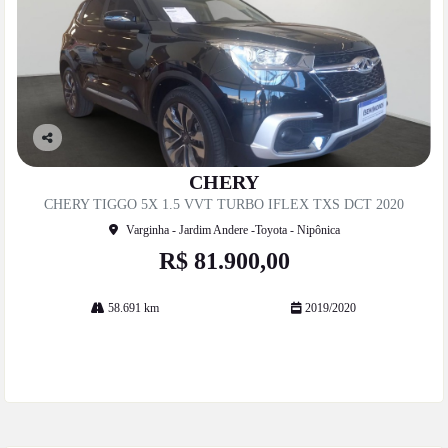
Co
mp
CHERY
artil
CHERY TIGGO 5X 1.5 VVT TURBO IFLEX TXS DCT 2020
he
Varginha - Jardim Andere -Toyota - Nipônica
R$ 81.900,00
58.691 km
2019/2020
Mais informações