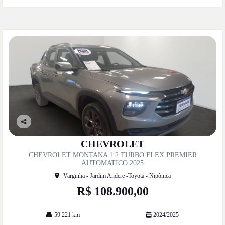
Co
mp
CHEVROLET
artil
CHEVROLET MONTANA 1.2 TURBO FLEX PREMIER
he
AUTOMATICO 2025
Varginha - Jardim Andere -Toyota - Nipônica
R$ 108.900,00
59.221 km
2024/2025