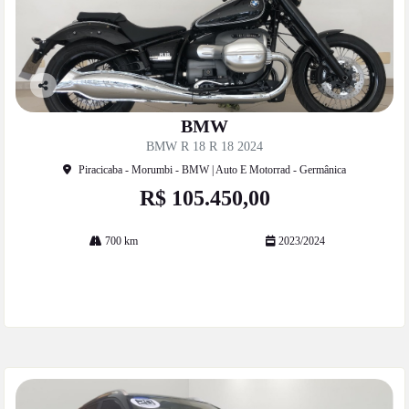
Co
mp
BMW
artil
BMW R 18 R 18 2024
he
Piracicaba - Morumbi - BMW | Auto E Motorrad - Germânica
R$ 105.450,00
700 km
2023/2024
Mais informações