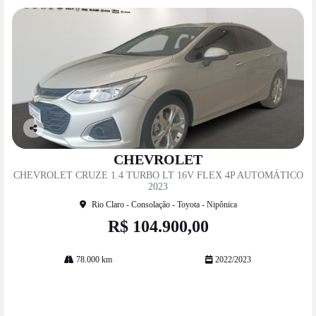
Co
mp
CHEVROLET
artil
CHEVROLET CRUZE 1.4 TURBO LT 16V FLEX 4P AUTOMÁTICO
he
2023
Rio Claro - Consolação - Toyota - Nipônica
R$ 104.900,00
78.000 km
2022/2023
Mais informações