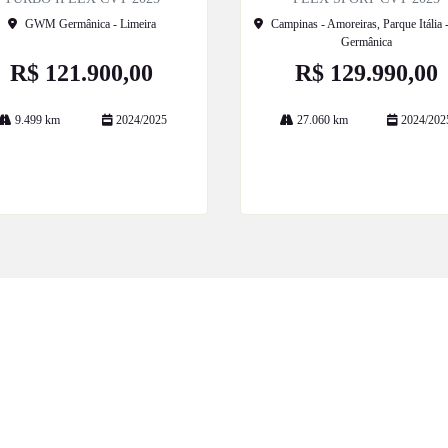
GWM Germânica - Limeira
Campinas - Amoreiras, Parque Itália
Germânica
R$ 121.900,00
R$ 129.990,00
9.499 km
2024/2025
27.060 km
2024/202
Mais informações
Mais informações
ESTOQUE
MAPA DO SITE