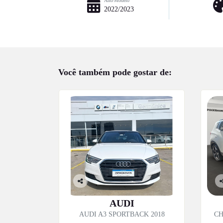
Ano/Modelo
2022/2023
Você também pode gostar de:
Co
C
mp
m
AUDI
artil
ar
AUDI A3 SPORTBACK 2018
CH
he
h