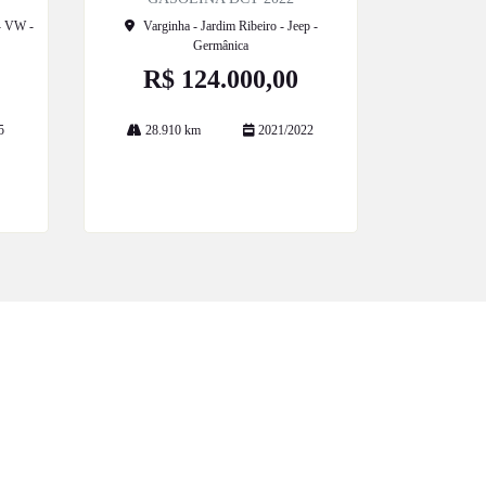
 - VW -
Varginha - Jardim Ribeiro - Jeep -
Germânica
R$ 124.000,00
5
28.910 km
2021/2022
Mais informações
POLÍTICA DE PRIVACIDADE