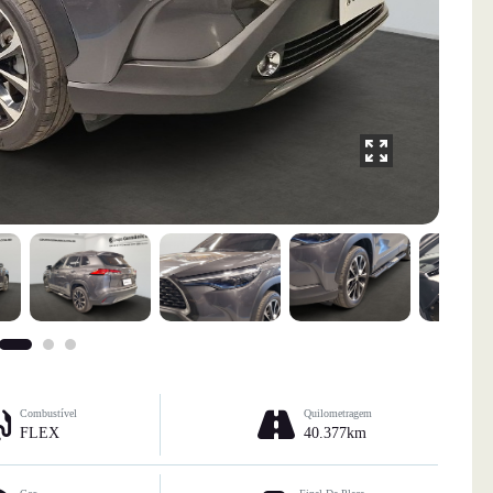
Combustível
Quilometragem
FLEX
40.377km