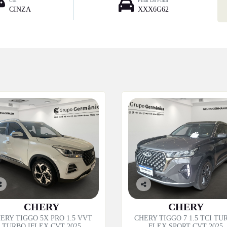
Cor
Final Da Placa
CINZA
XXX6G62
o
Co
p
mp
CHERY
CHERY
til
artil
ERY TIGGO 5X PRO 1.5 VVT
CHERY TIGGO 7 1.5 TCI TU
e
he
TURBO IFLEX CVT 2025
FLEX SPORT CVT 2025