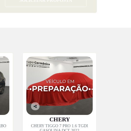
SOLICITAR PROPOSTA
Co
mp
CHERY
artil
RBO
CHERY TIGGO 7 PRO 1.6 TGDI
he
GASOLINA DCT 2022