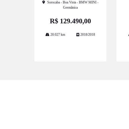
Sorocaba - Boa Vista - BMW MINI -
Germânica
R$ 129.490,00
20.027 km
2018/2018
Mais informações
CNPJ: 18.116.436/0002-97