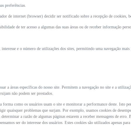
as preferências.
or de internet (browser) decidir ser notificado sobre a recepção de cookies, 
sibilidade de ter acesso a algumas das suas áreas ou de receber informação pers
, interesse e o número de utilizações dos sites, permitindo uma navegação mais 
ssar a áreas específicas do nosso site. Permitem a navegação no site e a utilizaç
o exijam não podem ser prestados.
r a forma como os usuários usam o site e monitorar a performance deste. Isto p
orrigir quaisquer problemas que surjam. Por exemplo, usamos cookies de desempe
a determinar a razão de algumas páginas estarem a receber mensagens de erro. 
pensamos ser do interesse dos usuários. Estes cookies são utilizados apenas para 