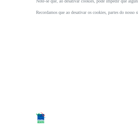
Note-se que, ao desativar cookies, pode impedir que algun
Recordamos que ao desativar os cookies, partes do nosso 
CNPJ: 13.244.867/0001-34
Desacelere. Seu bem maior é a vida.