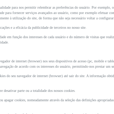
alidade para nos permitir relembrar as preferências do usuário. Por exemplo, o
ade para fornecer serviços avançados ao usuário, como por exemplo efetuar co
ente à utilização do site, de forma que não seja necessário voltar a configurar 
ações e a eficácia da publicidade de terceiros no nosso site.
dade em função dos interesses de cada usuário e do número de visitas que reali
cidade.
ador de internet (browser) nos seus dispositivos de acesso (pc, mobile e table
a navegação de acordo com os interesses do usuário, permitindo-nos prestar um s
es do seu navegador de internet (browser) até sair do site. A informação obti
e desativar parte ou a totalidade dos nossos cookies.
 ou apagar cookies, nomeadamente através da seleção das definições apropriada