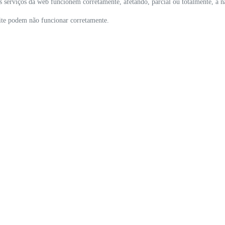
s serviços da web funcionem corretamente, afetando, parcial ou totalmente, a 
site podem não funcionar corretamente.
ESTOQUE
MAPA DO SITE