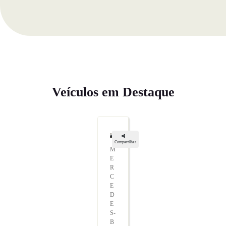
Veículos em Destaque
Compartilhar
M
E
R
C
E
D
E
S-
B