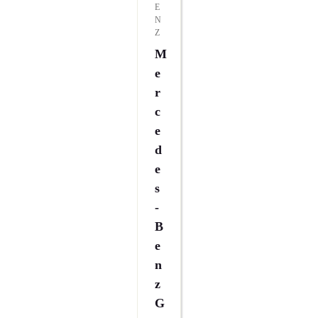
E
N
Z
M
E
R
C
E
D
E
S
-
B
E
N
Z
G