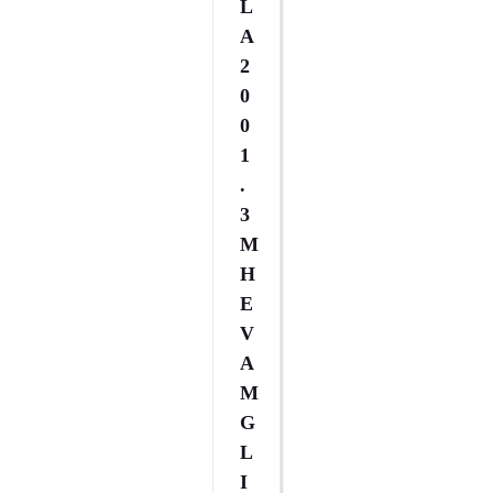
L
A
2
0
0
1
.
3
M
H
E
V
A
M
G
L
I