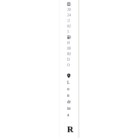
20
24
/2
02
5
H
IB
RI
D
O
L
O
N
Dr
In
A
R