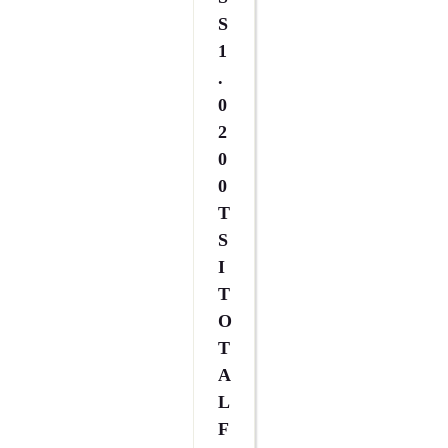
S
1
.
0
2
0
0
T
S
I
T
O
T
A
L
F