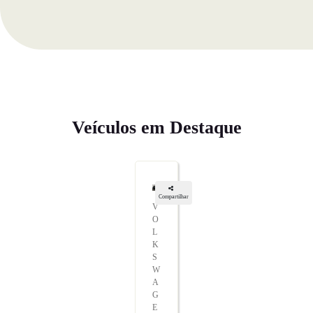
Veículos em Destaque
Compartilhar
V
O
L
K
S
W
A
G
E