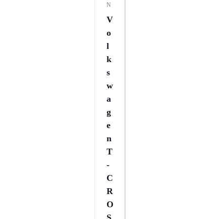
N
V
O
L
K
S
W
A
G
E
N
T
-
C
R
O
S