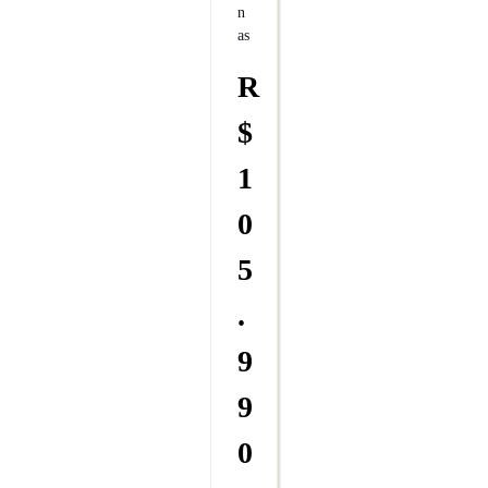
N
As
R
$
1
0
5
.
9
9
0